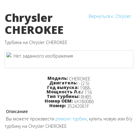
Chrysler
Вернуться к: Chrysler
CHEROKEE
Турбина на Chrysler CHEROKEE
Узнайте цену!
Модель:
CHEROKEE
Двигатель:
- (2.5)
Год выпуска:
1988-
Мощность Л.с.:
116
Тип турбины:
RHB5
Номер OEM:
VA180086
Номер:
35242061F
Описание
Вы можете произвести
ремонт турбин
, купить новую или б/у
турбину на Chrysler CHEROKEE