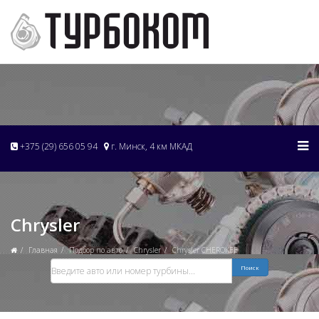
+375 (29) 656 05 94
г. Минск, 4 км МКАД
Chrysler
Главная
Подбор по авто
Chrysler
Chrysler CHEROKEE
Поиск