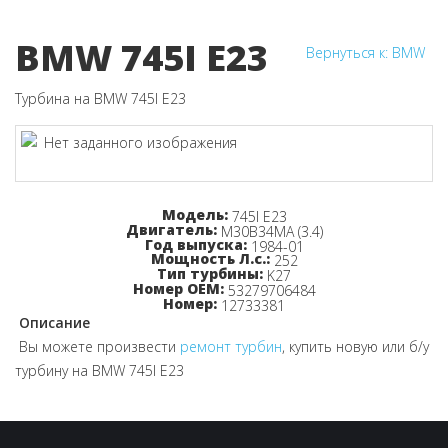
BMW 745I E23
Вернуться к: BMW
Турбина на BMW 745I E23
Узнайте цену!
Модель:
745I E23
Двигатель:
M30B34MA (3.4)
Год выпуска:
1984-01
Мощность Л.с.:
252
Тип турбины:
K27
Номер OEM:
53279706484
Номер:
12733381
Описание
Вы можете произвести
ремонт турбин
, купить новую или б/у
турбину на BMW 745I E23