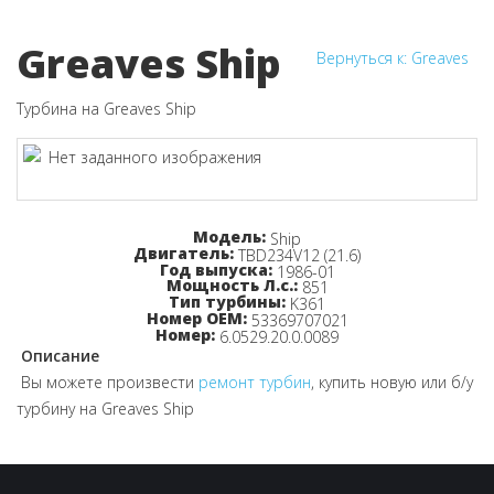
Greaves Ship
Вернуться к: Greaves
Турбина на Greaves Ship
Узнайте цену!
Модель:
Ship
Двигатель:
TBD234V12 (21.6)
Год выпуска:
1986-01
Мощность Л.с.:
851
Тип турбины:
K361
Номер OEM:
53369707021
Номер:
6.0529.20.0.0089
Описание
Вы можете произвести
ремонт турбин
, купить новую или б/у
турбину на Greaves Ship