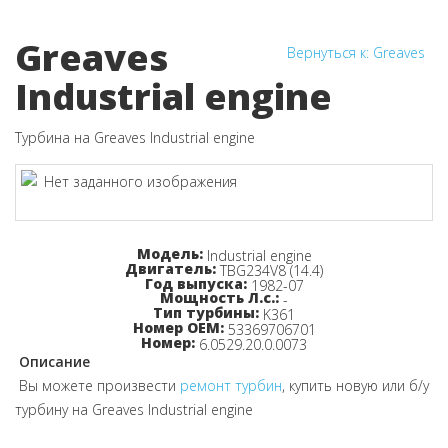
Greaves
Вернуться к: Greaves
Industrial engine
Турбина на Greaves Industrial engine
Узнайте цену!
Модель:
Industrial engine
Двигатель:
TBG234V8 (14.4)
Год выпуска:
1982-07
Мощность Л.с.:
-
Тип турбины:
K361
Номер OEM:
53369706701
Номер:
6.0529.20.0.0073
Описание
Вы можете произвести
ремонт турбин
, купить новую или б/у
турбину на Greaves Industrial engine