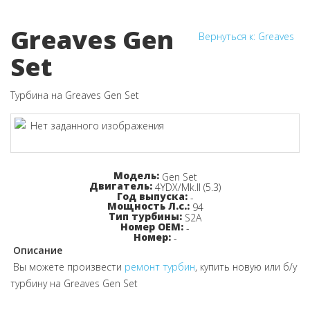
Greaves Gen
Вернуться к: Greaves
Set
Турбина на Greaves Gen Set
Узнайте цену!
Модель:
Gen Set
Двигатель:
4YDX/Mk.II (5.3)
Год выпуска:
-
Мощность Л.с.:
94
Тип турбины:
S2A
Номер OEM:
-
Номер:
-
Описание
Вы можете произвести
ремонт турбин
, купить новую или б/у
турбину на Greaves Gen Set