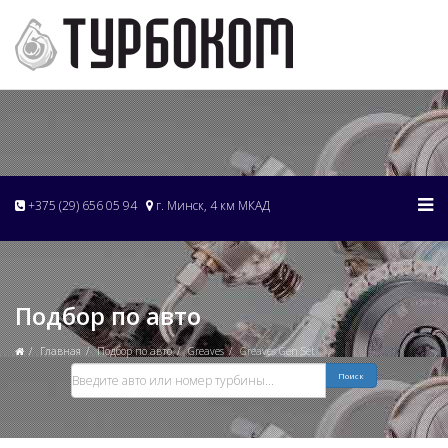
+375 (29) 656 05 94
г. Минск, 4 км МКАД
Подбор по авто
Главная
Подбор по авто
Greaves
Greaves Gen Set
Поиск