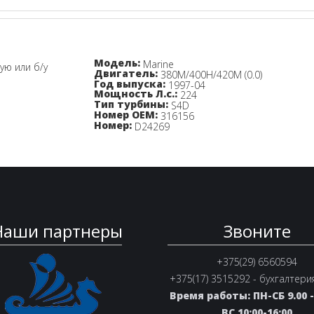
Узнайте цену!
Модель:
Marine
вую или б/у
Двигатель:
380M/400H/420M (0.0)
Год выпуска:
1997-04
Мощность Л.с.:
224
Тип турбины:
S4D
Номер OEM:
316156
Номер:
D24269
Наши партнеры
Звоните
+375(29) 6560594
+375(17) 3515292 - бухгалтери
Время работы: ПН-СБ 9.00 - 
ВС 10:00-16:00