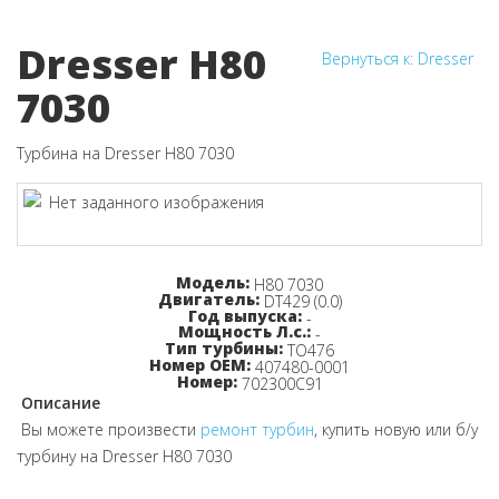
Dresser H80
Вернуться к: Dresser
7030
Турбина на Dresser H80 7030
Узнайте цену!
Модель:
H80 7030
Двигатель:
DT429 (0.0)
Год выпуска:
-
Мощность Л.с.:
-
Тип турбины:
TO476
Номер OEM:
407480-0001
Номер:
702300C91
Описание
Вы можете произвести
ремонт турбин
, купить новую или б/у
турбину на Dresser H80 7030