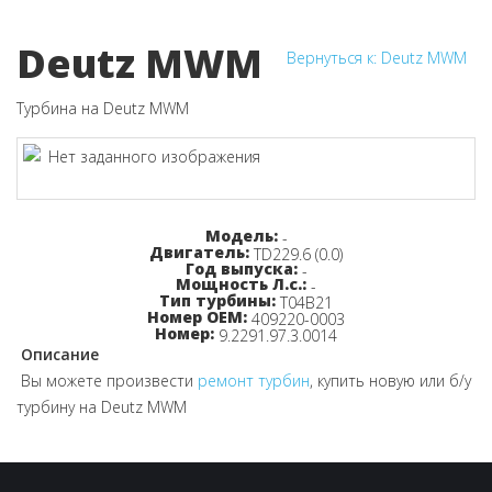
Deutz MWM
Вернуться к: Deutz MWM
Турбина на Deutz MWM
Узнайте цену!
Модель:
-
Двигатель:
TD229.6 (0.0)
Год выпуска:
-
Мощность Л.с.:
-
Тип турбины:
T04B21
Номер OEM:
409220-0003
Номер:
9.2291.97.3.0014
Описание
Вы можете произвести
ремонт турбин
, купить новую или б/у
турбину на Deutz MWM