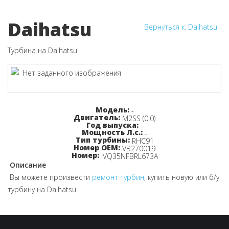
Daihatsu
Вернуться к: Daihatsu
Турбина на Daihatsu
Узнайте цену!
Модель:
-
Двигатель:
M2SS (0.0)
Год выпуска:
-
Мощность Л.с.:
-
Тип турбины:
RHC91
Номер OEM:
VB270019
Номер:
IVQ35NFBRL673A
Описание
Вы можете произвести
ремонт турбин
, купить новую или б/у
турбину на Daihatsu