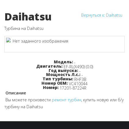
Daihatsu
Вернуться к: Daihatsu
Турбина на Daihatsu
Узнайте цену!
Модель:
-
Двигатель:
EF-RL(X490) (0.0)
Год выпуска:
-
Мощность Л.с.:
-
Тип турбины:
RHF3B
Номер OEM:
VC410044
Номер:
17201-87224R
Описание
Вы можете произвести
ремонт турбин
, купить новую или б/у
турбину на Daihatsu