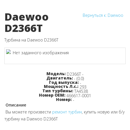
Daewoo
Вернуться к: Daewoo
D2366T
Турбина на Daewoo D2366T
Узнайте цену!
Модель:
D2366T -
Двигатель:
- (0.0)
Год выпуска:
-
Мощность Л.с.:
293
Тип турбины:
TA4538
Номер OEM:
466617-0001
Номер:
-
Описание
Вы можете произвести
ремонт турбин
, купить новую или б/у
турбину на Daewoo D2366T